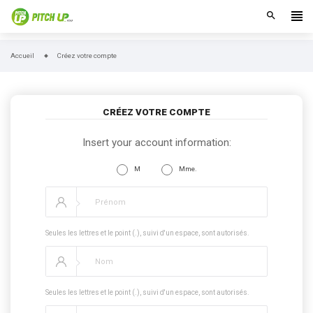
search
Accueil
Créez votre compte
CRÉEZ VOTRE COMPTE
Insert your account information:
M
Mme.
Seules les lettres et le point (.), suivi d'un espace, sont autorisés.
Seules les lettres et le point (.), suivi d'un espace, sont autorisés.