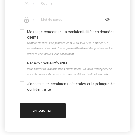
Message concernant la confidentialité des données
clients
Conformément aux dispositions de la loi du n°78-17 du 6 janvier 1978,
vous disposez d'un droit d'accès, de rectification et d'opposition sur les
données nominatives vous concernant.
Recevoir notre infolettre
Vous pouvez vous désinscrire à tout moment. Vous trouverez pour cela
nos informations de contact dans les conditions d'utilisation du site.
J'accepte les conditions générales et la politique de
confidentialité
ENREGISTRER